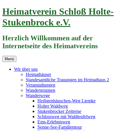
Zum
Heimatverein Schloß Holte-
Inhalt
springen
Stukenbrock e.V.
Herzlich Willkommen auf der
Internetseite des Heimatvereins
Menü
Wir über uns
Heimathäuser
Standesamtliche Trauungen im Heimathaus 2
Veranstaltungen
Wandergruppen
Wanderwege
Heiligenhäuschen-Weg Liemke
Holter Waldweg
Stukenbrocker Zeitreise
Schlossweg mit Waldteufelweg
Ems-Erlebnisweg
Senne-See-Familientour