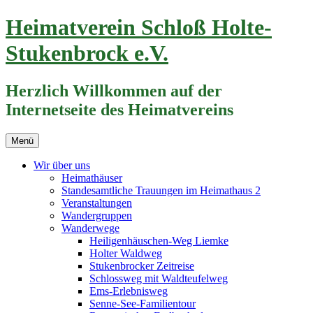
Zum
Heimatverein Schloß Holte-
Inhalt
springen
Stukenbrock e.V.
Herzlich Willkommen auf der
Internetseite des Heimatvereins
Menü
Wir über uns
Heimathäuser
Standesamtliche Trauungen im Heimathaus 2
Veranstaltungen
Wandergruppen
Wanderwege
Heiligenhäuschen-Weg Liemke
Holter Waldweg
Stukenbrocker Zeitreise
Schlossweg mit Waldteufelweg
Ems-Erlebnisweg
Senne-See-Familientour