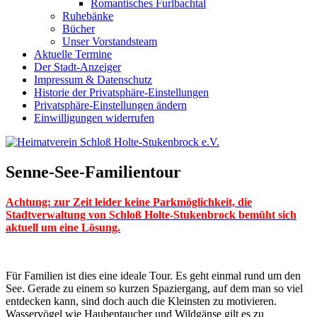
Romantisches Furlbachtal
Ruhebänke
Bücher
Unser Vorstandsteam
Aktuelle Termine
Der Stadt-Anzeiger
Impressum & Datenschutz
Historie der Privatsphäre-Einstellungen
Privatsphäre-Einstellungen ändern
Einwilligungen widerrufen
Senne-See-Familientour
Achtung: zur Zeit leider keine Parkmöglichkeit, die
Stadtverwaltung von Schloß Holte-Stukenbrock bemüht sich
aktuell um eine Lösung.
Für Familien ist dies eine ideale Tour. Es geht einmal rund um den
See. Gerade zu einem so kurzen Spaziergang, auf dem man so viel
entdecken kann, sind doch auch die Kleinsten zu motivieren.
Wasservögel wie Haubentaucher und Wildgänse gilt es zu