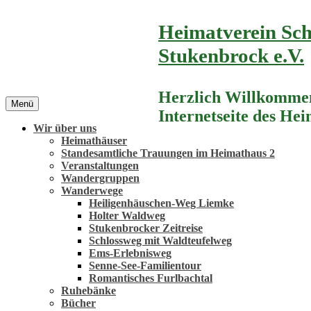
Zum
Heimatverein Sch
Inhalt
springen
Stukenbrock e.V.
Herzlich Willkommen
Menü
Internetseite des He
Wir über uns
Heimathäuser
Standesamtliche Trauungen im Heimathaus 2
Veranstaltungen
Wandergruppen
Wanderwege
Heiligenhäuschen-Weg Liemke
Holter Waldweg
Stukenbrocker Zeitreise
Schlossweg mit Waldteufelweg
Ems-Erlebnisweg
Senne-See-Familientour
Romantisches Furlbachtal
Ruhebänke
Bücher