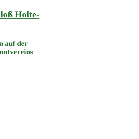
loß Holte-
 auf der
imatvereins