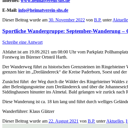
Internet
:
www.heimatverein-shs.de
E-Mail:
info@heimatverein-shs.de
Dieser Beitrag wurde am
30. November 2022
von
B.P.
unter
Aktuelle
Sportliche Wandergruppe: September-Wanderung – 
Schreibe eine Antwort
Abfahrt ist am 19.09.2021 um 08:00 Uhr vom Parkplatz Pollhansplat
Forstweg im Bürener Ortsteil Harth.
Der Wanderweg führt zu historischen Grenzsteinen im Ringelsteiner 
grenzen hier im „Dreiländereck“ die Kreise Paderborn, Soest und de
Zunächst führt der Weg durch die Wälder des Ringelsteiner Waldes
alter Befestigungssteine zum Dreiländereck und über die Johannesei
Siddinghausen hinunter ins Almetal. Bald gelangen wir zurück nach R
Diese Wanderung ist ca. 18 km lang und führt durch welliges Geländ
Wanderführer: Klaus Glätzer
Dieser Beitrag wurde am
22. August 2021
von
B.P.
unter
Aktuelles
,
H