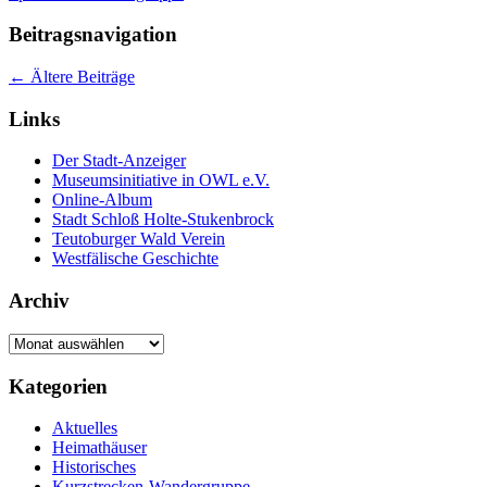
Beitragsnavigation
←
Ältere Beiträge
Links
Der Stadt-Anzeiger
Museumsinitiative in OWL e.V.
Online-Album
Stadt Schloß Holte-Stukenbrock
Teutoburger Wald Verein
Westfälische Geschichte
Archiv
Archiv
Kategorien
Aktuelles
Heimathäuser
Historisches
Kurzstrecken-Wandergruppe