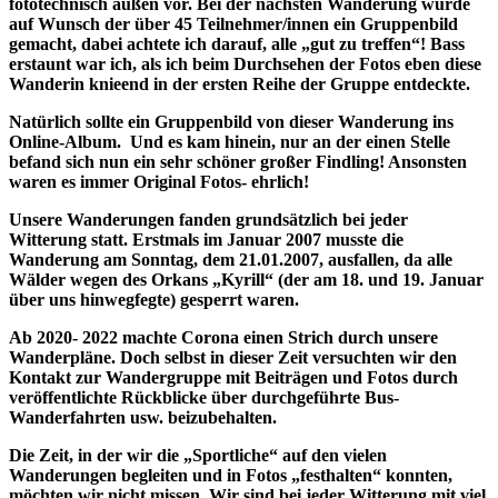
fototechnisch außen vor. Bei der nächsten Wanderung wurde
auf Wunsch der über 45 Teilnehmer/innen ein Gruppenbild
gemacht, dabei achtete ich darauf, alle „gut zu treffen“! Bass
erstaunt war ich, als ich beim Durchsehen der Fotos eben diese
Wanderin knieend in der ersten Reihe der Gruppe entdeckte.
Natürlich sollte ein Gruppenbild von dieser Wanderung ins
Online-Album. Und es kam hinein, nur an der einen Stelle
befand sich nun ein sehr schöner großer Findling! Ansonsten
waren es immer Original Fotos- ehrlich!
Unsere Wanderungen fanden grundsätzlich bei jeder
Witterung statt. Erstmals im Januar 2007 musste die
Wanderung am Sonntag, dem 21.01.2007, ausfallen, da alle
Wälder wegen des Orkans „Kyrill“ (der am 18. und 19. Januar
über uns hinwegfegte) gesperrt waren.
Ab 2020- 2022 machte Corona einen Strich durch unsere
Wanderpläne. Doch selbst in dieser Zeit versuchten wir den
Kontakt zur Wandergruppe mit Beiträgen und Fotos durch
veröffentlichte Rückblicke über durchgeführte Bus-
Wanderfahrten usw. beizubehalten.
Die Zeit, in der wir die „Sportliche“ auf den vielen
Wanderungen begleiten und in Fotos „festhalten“ konnten,
möchten wir nicht missen. Wir sind bei jeder Witterung mit viel