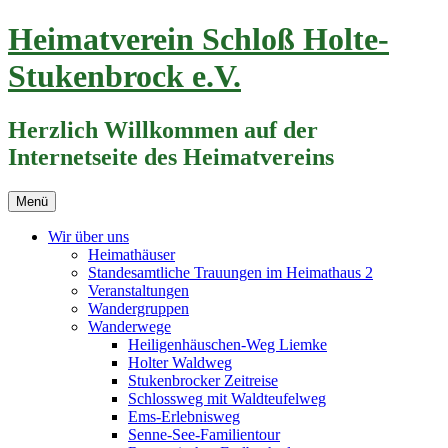
Zum
Heimatverein Schloß Holte-
Inhalt
springen
Stukenbrock e.V.
Herzlich Willkommen auf der
Internetseite des Heimatvereins
Menü
Wir über uns
Heimathäuser
Standesamtliche Trauungen im Heimathaus 2
Veranstaltungen
Wandergruppen
Wanderwege
Heiligenhäuschen-Weg Liemke
Holter Waldweg
Stukenbrocker Zeitreise
Schlossweg mit Waldteufelweg
Ems-Erlebnisweg
Senne-See-Familientour