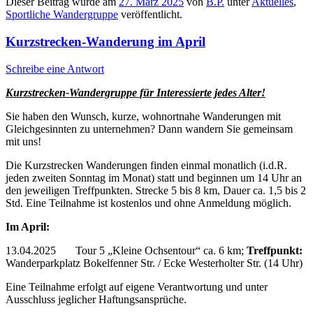
Dieser Beitrag wurde am
27. März 2025
von
B.P.
unter
Aktuelles
,
Sportliche Wandergruppe
veröffentlicht.
Kurzstrecken-Wanderung im April
Schreibe eine Antwort
Kurzstrecken-Wandergruppe für Interessierte jedes Alter!
Sie haben den Wunsch, kurze, wohnortnahe Wanderungen mit
Gleichgesinnten zu unternehmen? Dann wandern Sie gemeinsam
mit uns!
Die Kurzstrecken Wanderungen finden einmal monatlich (i.d.R.
jeden zweiten Sonntag im Monat) statt und beginnen um 14 Uhr an
den jeweiligen Treffpunkten. Strecke 5 bis 8 km, Dauer ca. 1,5 bis 2
Std. Eine Teilnahme ist kostenlos und ohne Anmeldung möglich.
Im April:
13.04.2025 Tour 5 „Kleine Ochsentour“ ca. 6 km;
Treffpunkt:
Wanderparkplatz Bokelfenner Str. / Ecke Westerholter Str. (14 Uhr)
Eine Teilnahme erfolgt auf eigene Verantwortung und unter
Ausschluss jeglicher Haftungsansprüche.