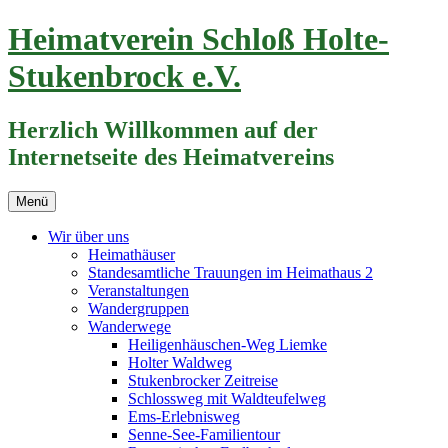
Zum
Heimatverein Schloß Holte-
Inhalt
springen
Stukenbrock e.V.
Herzlich Willkommen auf der
Internetseite des Heimatvereins
Menü
Wir über uns
Heimathäuser
Standesamtliche Trauungen im Heimathaus 2
Veranstaltungen
Wandergruppen
Wanderwege
Heiligenhäuschen-Weg Liemke
Holter Waldweg
Stukenbrocker Zeitreise
Schlossweg mit Waldteufelweg
Ems-Erlebnisweg
Senne-See-Familientour