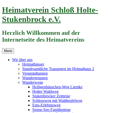
Zum
Heimatverein Schloß Holte-
Inhalt
springen
Stukenbrock e.V.
Herzlich Willkommen auf der
Internetseite des Heimatvereins
Menü
Wir über uns
Heimathäuser
Standesamtliche Trauungen im Heimathaus 2
Veranstaltungen
Wandergruppen
Wanderwege
Heiligenhäuschen-Weg Liemke
Holter Waldweg
Stukenbrocker Zeitreise
Schlossweg mit Waldteufelweg
Ems-Erlebnisweg
Senne-See-Familientour