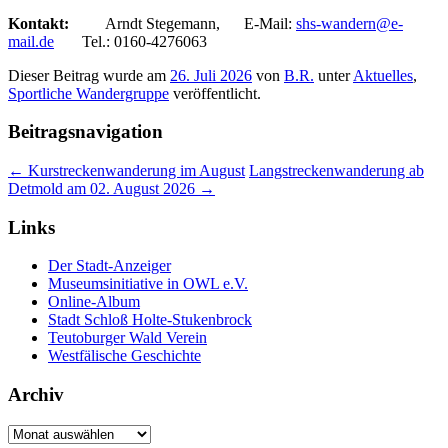
Kontakt:
Arndt Stegemann, E-Mail:
shs-wandern@e-
mail.de
Tel.: 0160-4276063
Dieser Beitrag wurde am
26. Juli 2026
von
B.R.
unter
Aktuelles
,
Sportliche Wandergruppe
veröffentlicht.
Beitragsnavigation
←
Kurstreckenwanderung im August
Langstreckenwanderung ab
Detmold am 02. August 2026
→
Links
Der Stadt-Anzeiger
Museumsinitiative in OWL e.V.
Online-Album
Stadt Schloß Holte-Stukenbrock
Teutoburger Wald Verein
Westfälische Geschichte
Archiv
Archiv