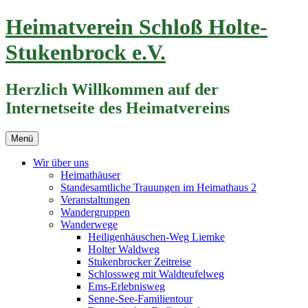
Zum
Heimatverein Schloß Holte-
Inhalt
springen
Stukenbrock e.V.
Herzlich Willkommen auf der
Internetseite des Heimatvereins
Menü
Wir über uns
Heimathäuser
Standesamtliche Trauungen im Heimathaus 2
Veranstaltungen
Wandergruppen
Wanderwege
Heiligenhäuschen-Weg Liemke
Holter Waldweg
Stukenbrocker Zeitreise
Schlossweg mit Waldteufelweg
Ems-Erlebnisweg
Senne-See-Familientour