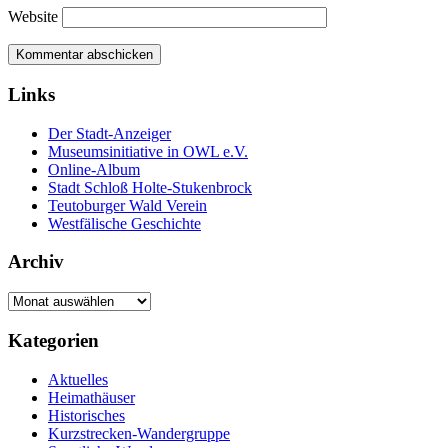
Website
Links
Der Stadt-Anzeiger
Museumsinitiative in OWL e.V.
Online-Album
Stadt Schloß Holte-Stukenbrock
Teutoburger Wald Verein
Westfälische Geschichte
Archiv
Archiv
Kategorien
Aktuelles
Heimathäuser
Historisches
Kurzstrecken-Wandergruppe