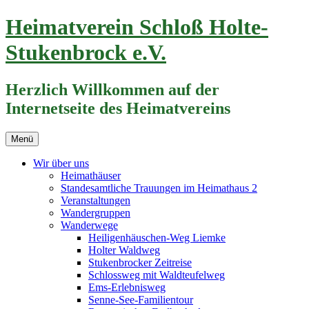
Zum
Heimatverein Schloß Holte-
Inhalt
springen
Stukenbrock e.V.
Herzlich Willkommen auf der
Internetseite des Heimatvereins
Menü
Wir über uns
Heimathäuser
Standesamtliche Trauungen im Heimathaus 2
Veranstaltungen
Wandergruppen
Wanderwege
Heiligenhäuschen-Weg Liemke
Holter Waldweg
Stukenbrocker Zeitreise
Schlossweg mit Waldteufelweg
Ems-Erlebnisweg
Senne-See-Familientour