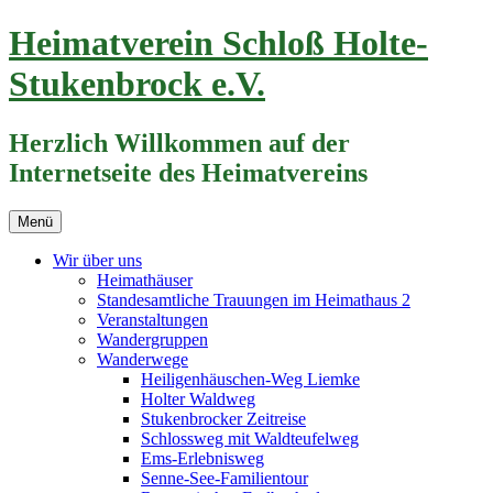
Zum
Heimatverein Schloß Holte-
Inhalt
springen
Stukenbrock e.V.
Herzlich Willkommen auf der
Internetseite des Heimatvereins
Menü
Wir über uns
Heimathäuser
Standesamtliche Trauungen im Heimathaus 2
Veranstaltungen
Wandergruppen
Wanderwege
Heiligenhäuschen-Weg Liemke
Holter Waldweg
Stukenbrocker Zeitreise
Schlossweg mit Waldteufelweg
Ems-Erlebnisweg
Senne-See-Familientour