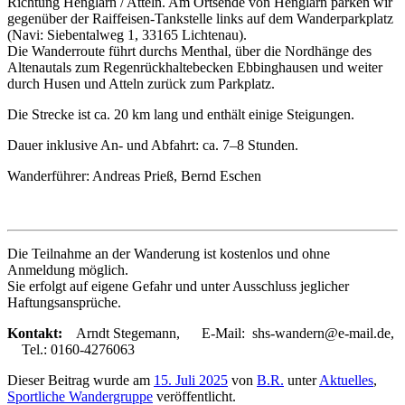
Richtung Henglarn / Atteln. Am Ortsende von Henglarn parken wir
gegenüber der Raiffeisen-Tankstelle links auf dem Wanderparkplatz
(Navi: Siebentalweg 1, 33165 Lichtenau).
Die Wanderroute führt durchs Menthal, über die Nordhänge des
Altenautals zum Regenrückhaltebecken Ebbinghausen und weiter
durch Husen und Atteln zurück zum Parkplatz.
Die Strecke ist ca. 20 km lang und enthält einige Steigungen.
Dauer inklusive An- und Abfahrt: ca. 7–8 Stunden.
Wanderführer: Andreas Prieß, Bernd Eschen
Die Teilnahme an der Wanderung ist kostenlos und ohne
Anmeldung möglich.
Sie erfolgt auf eigene Gefahr und unter Ausschluss jeglicher
Haftungsansprüche.
Kontakt:
Arndt Stegemann, E-Mail: shs-wandern@e-mail.de,
Tel.: 0160-4276063
Dieser Beitrag wurde am
15. Juli 2025
von
B.R.
unter
Aktuelles
,
Sportliche Wandergruppe
veröffentlicht.