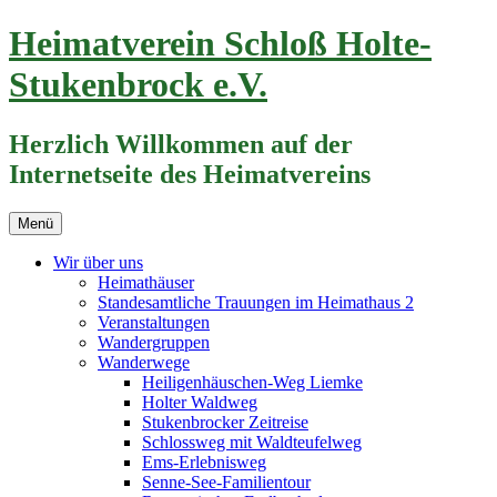
Zum
Heimatverein Schloß Holte-
Inhalt
springen
Stukenbrock e.V.
Herzlich Willkommen auf der
Internetseite des Heimatvereins
Menü
Wir über uns
Heimathäuser
Standesamtliche Trauungen im Heimathaus 2
Veranstaltungen
Wandergruppen
Wanderwege
Heiligenhäuschen-Weg Liemke
Holter Waldweg
Stukenbrocker Zeitreise
Schlossweg mit Waldteufelweg
Ems-Erlebnisweg
Senne-See-Familientour