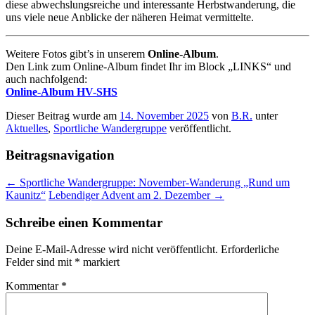
diese abwechslungsreiche und interessante Herbstwanderung, die
uns viele neue Anblicke der näheren Heimat vermittelte.
Weitere Fotos gibt’s in unserem
Online-Album
.
Den Link zum Online-Album findet Ihr im Block „LINKS“ und
auch nachfolgend:
Online-Album HV-SHS
Dieser Beitrag wurde am
14. November 2025
von
B.R.
unter
Aktuelles
,
Sportliche Wandergruppe
veröffentlicht.
Beitragsnavigation
←
Sportliche Wandergruppe: November-Wanderung „Rund um
Kaunitz“
Lebendiger Advent am 2. Dezember
→
Schreibe einen Kommentar
Deine E-Mail-Adresse wird nicht veröffentlicht.
Erforderliche
Felder sind mit
*
markiert
Kommentar
*