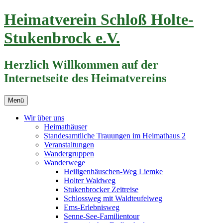
Zum
Heimatverein Schloß Holte-
Inhalt
springen
Stukenbrock e.V.
Herzlich Willkommen auf der
Internetseite des Heimatvereins
Menü
Wir über uns
Heimathäuser
Standesamtliche Trauungen im Heimathaus 2
Veranstaltungen
Wandergruppen
Wanderwege
Heiligenhäuschen-Weg Liemke
Holter Waldweg
Stukenbrocker Zeitreise
Schlossweg mit Waldteufelweg
Ems-Erlebnisweg
Senne-See-Familientour