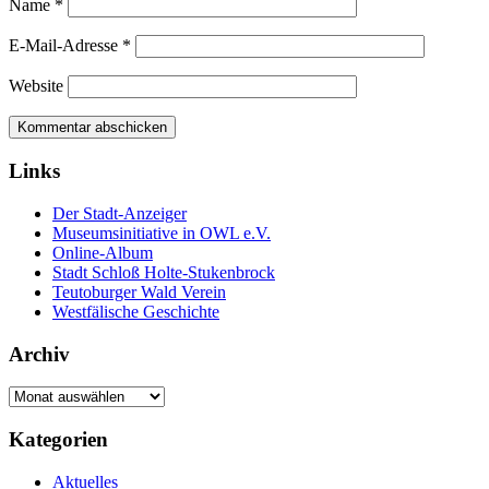
Name
*
E-Mail-Adresse
*
Website
Links
Der Stadt-Anzeiger
Museumsinitiative in OWL e.V.
Online-Album
Stadt Schloß Holte-Stukenbrock
Teutoburger Wald Verein
Westfälische Geschichte
Archiv
Archiv
Kategorien
Aktuelles