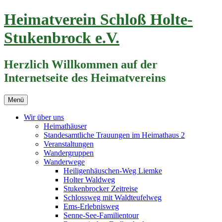
Zum
Heimatverein Schloß Holte-
Inhalt
springen
Stukenbrock e.V.
Herzlich Willkommen auf der
Internetseite des Heimatvereins
Menü
Wir über uns
Heimathäuser
Standesamtliche Trauungen im Heimathaus 2
Veranstaltungen
Wandergruppen
Wanderwege
Heiligenhäuschen-Weg Liemke
Holter Waldweg
Stukenbrocker Zeitreise
Schlossweg mit Waldteufelweg
Ems-Erlebnisweg
Senne-See-Familientour