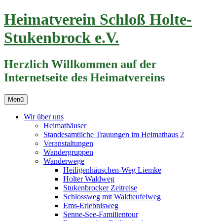
Zum
Heimatverein Schloß Holte-
Inhalt
springen
Stukenbrock e.V.
Herzlich Willkommen auf der
Internetseite des Heimatvereins
Menü
Wir über uns
Heimathäuser
Standesamtliche Trauungen im Heimathaus 2
Veranstaltungen
Wandergruppen
Wanderwege
Heiligenhäuschen-Weg Liemke
Holter Waldweg
Stukenbrocker Zeitreise
Schlossweg mit Waldteufelweg
Ems-Erlebnisweg
Senne-See-Familientour