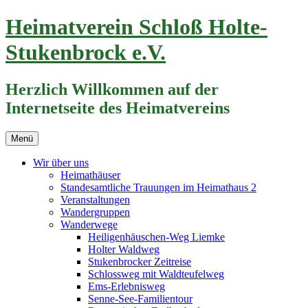
Zum
Heimatverein Schloß Holte-
Inhalt
springen
Stukenbrock e.V.
Herzlich Willkommen auf der
Internetseite des Heimatvereins
Menü
Wir über uns
Heimathäuser
Standesamtliche Trauungen im Heimathaus 2
Veranstaltungen
Wandergruppen
Wanderwege
Heiligenhäuschen-Weg Liemke
Holter Waldweg
Stukenbrocker Zeitreise
Schlossweg mit Waldteufelweg
Ems-Erlebnisweg
Senne-See-Familientour