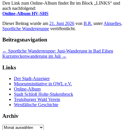
Den Link zum Online-Album findet Ihr im Block „LINKS“ und
auch nachfolgend:
Online-Album HV-SHS
Dieser Beitrag wurde am
21. Juni 2026
von
B.R.
unter
Aktuelles
,
Sportliche Wandergruppe
veröffentlicht.
Beitragsnavigation
←
Sportliche Wandergruppe: Juni-Wanderung in Bad Eilsen
Kurzstreckenwanderung im Juli
→
Links
Der Stadt-Anzeiger
Museumsinitiative in OWL e.V.
Online-Album
Stadt Schloß Holte-Stukenbrock
Teutoburger Wald Verein
Westfälische Geschichte
Archiv
Archiv