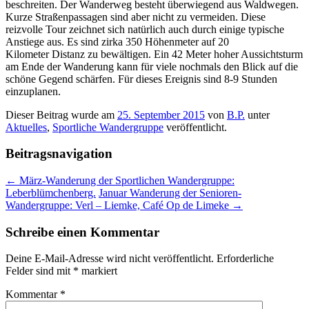
beschreiten. Der Wanderweg besteht überwiegend aus Waldwegen.
Kurze Straßenpassagen sind aber nicht zu vermeiden. Diese
reizvolle Tour zeichnet sich natürlich auch durch einige typische
Anstiege aus. Es sind zirka 350 Höhenmeter auf 20
Kilometer Distanz zu bewältigen. Ein 42 Meter hoher Aussichtsturm
am Ende der Wanderung kann für viele nochmals den Blick auf die
schöne Gegend schärfen. Für dieses Ereignis sind 8-9 Stunden
einzuplanen.
Dieser Beitrag wurde am
25. September 2015
von
B.P.
unter
Aktuelles
,
Sportliche Wandergruppe
veröffentlicht.
Beitragsnavigation
←
März-Wanderung der Sportlichen Wandergruppe:
Leberblümchenberg.
Januar Wanderung der Senioren-
Wandergruppe: Verl – Liemke, Café Op de Limeke
→
Schreibe einen Kommentar
Deine E-Mail-Adresse wird nicht veröffentlicht.
Erforderliche
Felder sind mit
*
markiert
Kommentar
*