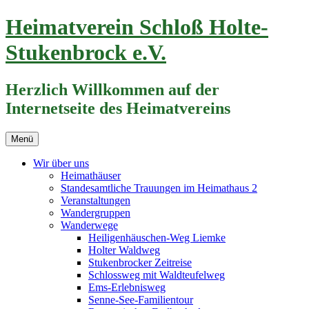
Zum
Heimatverein Schloß Holte-
Inhalt
springen
Stukenbrock e.V.
Herzlich Willkommen auf der
Internetseite des Heimatvereins
Menü
Wir über uns
Heimathäuser
Standesamtliche Trauungen im Heimathaus 2
Veranstaltungen
Wandergruppen
Wanderwege
Heiligenhäuschen-Weg Liemke
Holter Waldweg
Stukenbrocker Zeitreise
Schlossweg mit Waldteufelweg
Ems-Erlebnisweg
Senne-See-Familientour