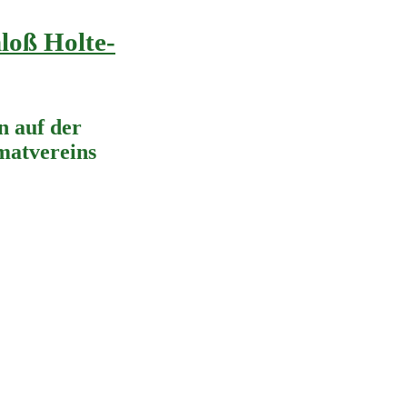
loß Holte-
 auf der
imatvereins