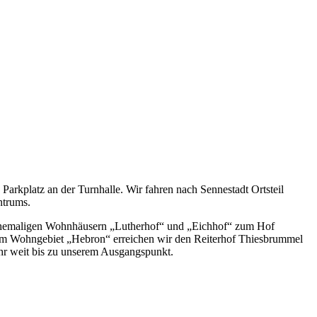
rkplatz an der Turnhalle. Wir fahren nach Sennestadt Ortsteil
ntrums.
 ehemaligen Wohnhäusern „Lutherhof“ und „Eichhof“ zum Hof
am Wohngebiet „Hebron“ erreichen wir den Reiterhof Thiesbrummel
mehr weit bis zu unserem Ausgangspunkt.