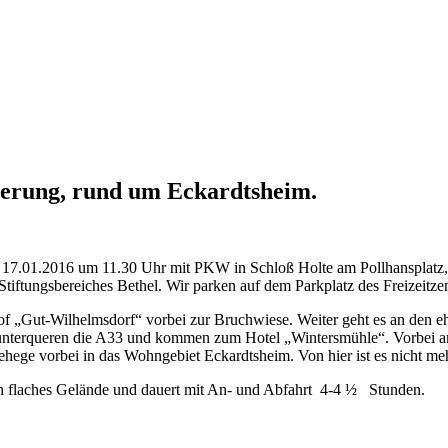
erung, rund um Eckardtsheim.
17.01.2016 um 11.30 Uhr mit PKW in Schloß Holte am Pollhansplatz, Pa
Stiftungsbereiches Bethel. Wir parken auf dem Parkplatz des Freizeitze
f „Gut-Wilhelmsdorf“ vorbei zur Bruchwiese. Weiter geht es an den
 unterqueren die A33 und kommen zum Hotel „Wintersmühle“. Vorbei 
dgehege vorbei in das Wohngebiet Eckardtsheim. Von hier ist es nicht 
rch flaches Gelände und dauert mit An- und Abfahrt 4-4 ½ Stunden.