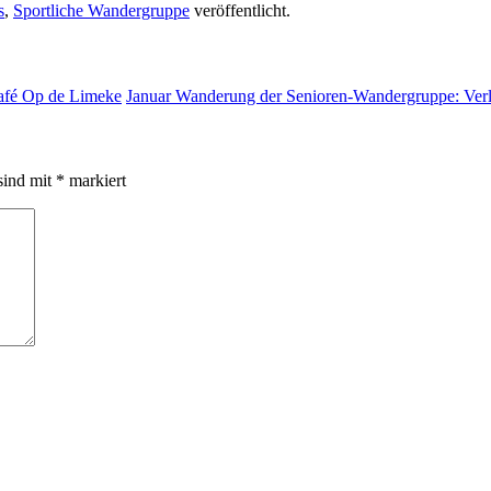
s
,
Sportliche Wandergruppe
veröffentlicht.
afé Op de Limeke
Januar Wanderung der Senioren-Wandergruppe: Ver
sind mit
*
markiert