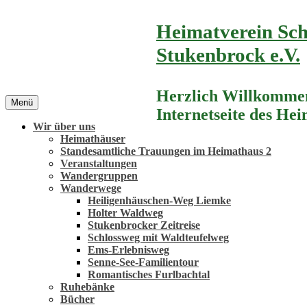
Zum
Heimatverein Sch
Inhalt
springen
Stukenbrock e.V.
Herzlich Willkommen
Menü
Internetseite des He
Wir über uns
Heimathäuser
Standesamtliche Trauungen im Heimathaus 2
Veranstaltungen
Wandergruppen
Wanderwege
Heiligenhäuschen-Weg Liemke
Holter Waldweg
Stukenbrocker Zeitreise
Schlossweg mit Waldteufelweg
Ems-Erlebnisweg
Senne-See-Familientour
Romantisches Furlbachtal
Ruhebänke
Bücher