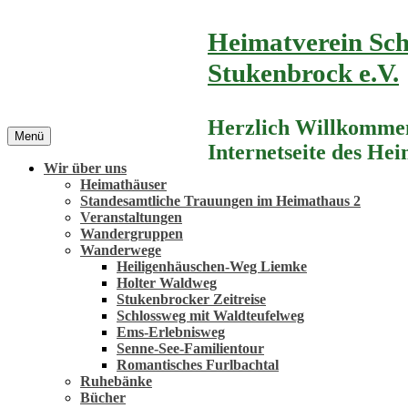
Zum
Heimatverein Sch
Inhalt
springen
Stukenbrock e.V.
Herzlich Willkommen
Menü
Internetseite des He
Wir über uns
Heimathäuser
Standesamtliche Trauungen im Heimathaus 2
Veranstaltungen
Wandergruppen
Wanderwege
Heiligenhäuschen-Weg Liemke
Holter Waldweg
Stukenbrocker Zeitreise
Schlossweg mit Waldteufelweg
Ems-Erlebnisweg
Senne-See-Familientour
Romantisches Furlbachtal
Ruhebänke
Bücher