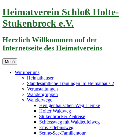
Zum
Heimatverein Schloß Holte-
Inhalt
springen
Stukenbrock e.V.
Herzlich Willkommen auf der
Internetseite des Heimatvereins
Menü
Wir über uns
Heimathäuser
Standesamtliche Trauungen im Heimathaus 2
Veranstaltungen
Wandergruppen
Wanderwege
Heiligenhäuschen-Weg Liemke
Holter Waldweg
Stukenbrocker Zeitreise
Schlossweg mit Waldteufelweg
Ems-Erlebnisweg
Senne-See-Familientour