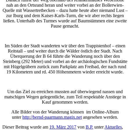
nah an den Ortsrand heran und weiter vorbei an der Bollerwien-
Quelle mit Wassertretbecken – dazu hatte heute aber niemand Lust –
zur Iburg und dem Kaiser-Karls-Turm, die wir aber rechts liegen
ließen. Unterhalb des Turmes wurde auf Baumstämmen eine zweite
Pause gemacht.
Im Süden der Stadt wanderten wir über den Trappistenhof – einen
Reitstall – und weiter durch die Wälder östlich der Stadt. Nach
Überquerung der B 64 führte die Wanderung noch über den
Steinberg (292 Meter) und vorbei an der archäologischen Fundstätte
mit Hügelgräbern zurück zum Parkplatz am Freibad, der nach rund
19 Kilometern und rd. 450 Höhenmetern wieder erreicht wurde.
Um das Ziel zu erreichen mussten auf überwiegend nassen und
matschigen Wegen gelegentliche, zum Teil respektable Anstiege in
Kauf genommen werden.
Alle Bilder von der Wanderung können im Online-Album
unter
http://bernd-paarmann.magix.net
angesehen werden.
Dieser Beitrag wurde am
19. März 2017
von
B.P.
unter
Aktuelles
,