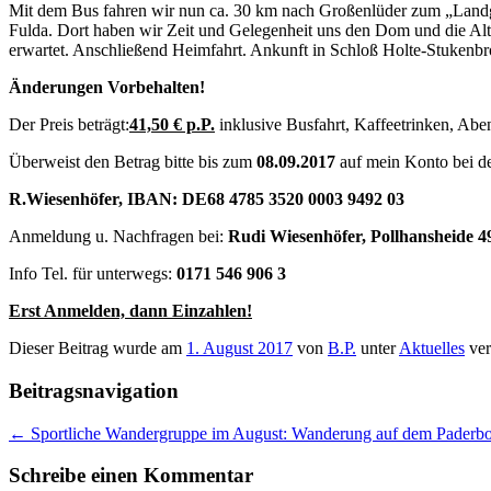
Mit dem Bus fahren wir nun ca. 30 km nach Großenlüder zum „Landga
Fulda. Dort haben wir Zeit und Gelegenheit uns den Dom und die Al
erwartet. Anschließend Heimfahrt. Ankunft in Schloß Holte-Stukenbr
Änderungen Vorbehalten!
Der Preis beträgt:
41,50 € p.P.
inklusive Busfahrt, Kaffeetrinken, Ab
Überweist den Betrag bitte bis zum
08.09.2017
auf mein Konto bei d
R.Wiesenhöfer, IBAN: DE68 4785 3520 0003 9492 03
Anmeldung u. Nachfragen bei:
Rudi Wiesenhöfer, Pollhansheide 49
Info Tel. für unterwegs:
0171 546 906 3
Erst Anmelden, dann Einzahlen!
Dieser Beitrag wurde am
1. August 2017
von
B.P.
unter
Aktuelles
ver
Beitragsnavigation
←
Sportliche Wandergruppe im August: Wanderung auf dem Pader
Schreibe einen Kommentar