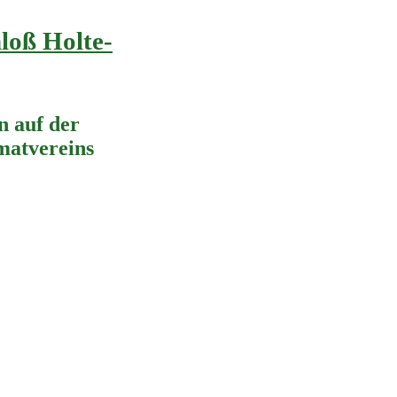
loß Holte-
 auf der
imatvereins