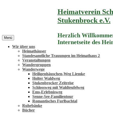
Zum
Heimatverein Sch
Inhalt
springen
Stukenbrock e.V.
Herzlich Willkommen
Menü
Internetseite des He
Wir über uns
Heimathäuser
Standesamtliche Trauungen im Heimathaus 2
Veranstaltungen
Wandergruppen
Wanderwege
Heiligenhäuschen-Weg Liemke
Holter Waldweg
Stukenbrocker Zeitreise
Schlossweg mit Waldteufelweg
Ems-Erlebnisweg
Senne-See-Familientour
Romantisches Furlbachtal
Ruhebänke
Bücher