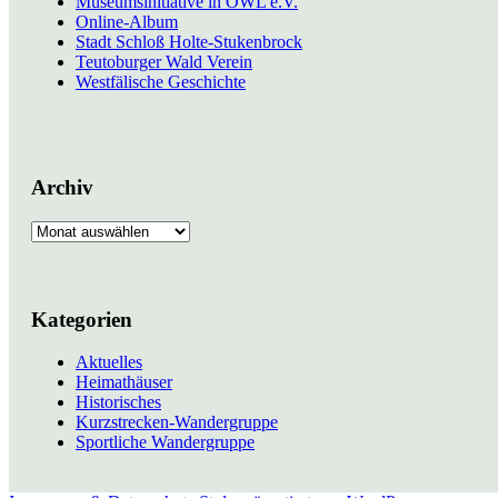
Museumsinitiative in OWL e.V.
Online-Album
Stadt Schloß Holte-Stukenbrock
Teutoburger Wald Verein
Westfälische Geschichte
Archiv
Archiv
Kategorien
Aktuelles
Heimathäuser
Historisches
Kurzstrecken-Wandergruppe
Sportliche Wandergruppe