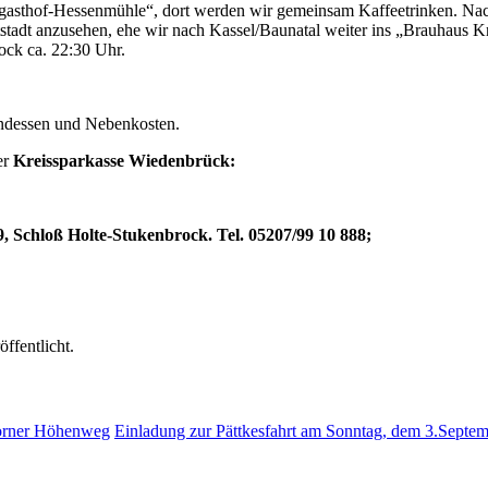
sthof-Hessenmühle“, dort werden wir gemeinsam Kaffeetrinken. Nach 
tstadt anzusehen, ehe wir nach Kassel/Baunatal weiter ins „Brauhaus
ock ca. 22:30 Uhr.
endessen und Nebenkosten.
er
Kreissparkasse Wiedenbrück:
, Schloß Holte-Stukenbrock. Tel. 05207/99 10 888;
öffentlicht.
borner Höhenweg
Einladung zur Pättkesfahrt am Sonntag, dem 3.Septe