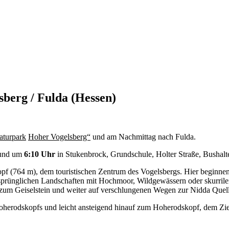
berg / Fulda (Hessen)
aturpark
Hoher Vogelsberg“
und am Nachmittag nach Fulda.
 und um
6:10 Uhr
in Stukenbrock, Grundschule, Holter Straße, Bushalte
f (764 m), dem touristischen Zentrum des Vogelsbergs. Hier beginnen
rünglichen Landschaften mit Hochmoor, Wildgewässern oder skurrilen
um Geiselstein und weiter auf verschlungenen Wegen zur Nidda Quell
 Hoherodskopfs und leicht ansteigend hinauf zum Hoherodskopf, dem Z