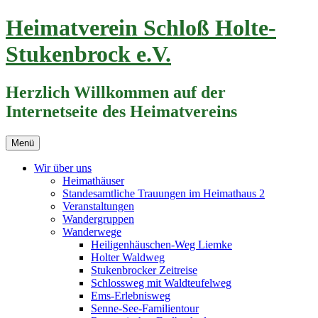
Zum
Heimatverein Schloß Holte-
Inhalt
springen
Stukenbrock e.V.
Herzlich Willkommen auf der
Internetseite des Heimatvereins
Menü
Wir über uns
Heimathäuser
Standesamtliche Trauungen im Heimathaus 2
Veranstaltungen
Wandergruppen
Wanderwege
Heiligenhäuschen-Weg Liemke
Holter Waldweg
Stukenbrocker Zeitreise
Schlossweg mit Waldteufelweg
Ems-Erlebnisweg
Senne-See-Familientour