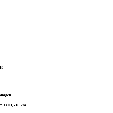
19
nhagen
m
e Teil I, -16 km