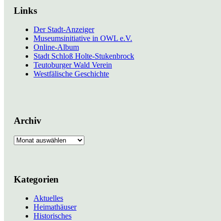
Links
Der Stadt-Anzeiger
Museumsinitiative in OWL e.V.
Online-Album
Stadt Schloß Holte-Stukenbrock
Teutoburger Wald Verein
Westfälische Geschichte
Archiv
Archiv
Kategorien
Aktuelles
Heimathäuser
Historisches