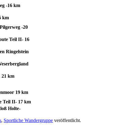
eg -16 km
6 km
Pilgerweg -20
ute Teil II- 16
n Ringelstein
 Weserbergland
d 21 km
enmoor 19 km
 Teil II- 17 km
oß Holte-
s
,
Sportliche Wandergruppe
veröffentlicht.