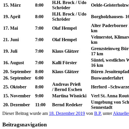
H.H. Brock /
Udo
15. März
8:00
Oelde-Geisterholzw
Schröder
H.H. Brock /
Udo
19. April
8:00
Borgholzhausen- 1
Schröder
Alter Paderborner 
17. Mai
7:00
Olaf Hempel
km
Velmerstot, Klimaro
21. Juni
7:00
Olaf Hempel
km
Grenzsteinweg Büre
19. Juli
7:00
Klaus Glätzer
17 km
Süntel, westliches
16. August
7:00
Kalli Förster
16 km
20. September
8:00
Klaus Glätzer
Büren Jesuitenpfa
26. September
6:00
Buswanderfahrt
Andreas Prieß
25. Oktober
8:00
Herford –Schwarz
/
Bernd Eschen
15. November
9:00
Martina Wisnicki
Verl St. Anna Route
Umgebung von Schl
20. Dezember
11:00
Bernd Redeker
Sennestadt
Dieser Beitrag wurde am
18. Dezember 2019
von
B.P.
unter
Aktuelle
Beitragsnavigation