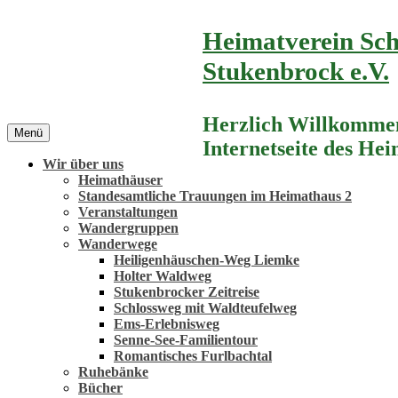
Zum
Heimatverein Sch
Inhalt
springen
Stukenbrock e.V.
Herzlich Willkommen
Menü
Internetseite des He
Wir über uns
Heimathäuser
Standesamtliche Trauungen im Heimathaus 2
Veranstaltungen
Wandergruppen
Wanderwege
Heiligenhäuschen-Weg Liemke
Holter Waldweg
Stukenbrocker Zeitreise
Schlossweg mit Waldteufelweg
Ems-Erlebnisweg
Senne-See-Familientour
Romantisches Furlbachtal
Ruhebänke
Bücher