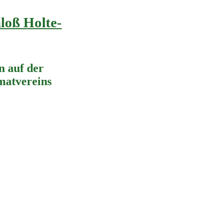
loß Holte-
 auf der
imatvereins