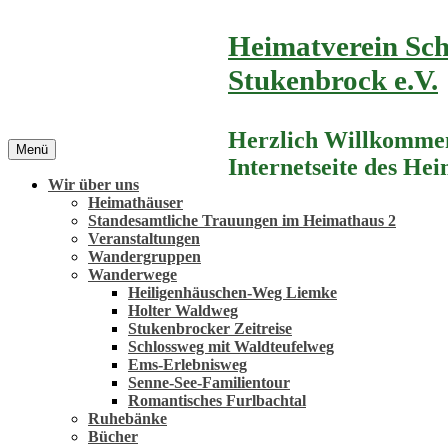
Zum
Heimatverein Sch
Inhalt
springen
Stukenbrock e.V.
Herzlich Willkommen
Menü
Internetseite des He
Wir über uns
Heimathäuser
Standesamtliche Trauungen im Heimathaus 2
Veranstaltungen
Wandergruppen
Wanderwege
Heiligenhäuschen-Weg Liemke
Holter Waldweg
Stukenbrocker Zeitreise
Schlossweg mit Waldteufelweg
Ems-Erlebnisweg
Senne-See-Familientour
Romantisches Furlbachtal
Ruhebänke
Bücher