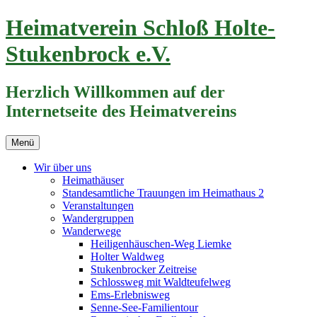
Zum
Heimatverein Schloß Holte-
Inhalt
springen
Stukenbrock e.V.
Herzlich Willkommen auf der
Internetseite des Heimatvereins
Menü
Wir über uns
Heimathäuser
Standesamtliche Trauungen im Heimathaus 2
Veranstaltungen
Wandergruppen
Wanderwege
Heiligenhäuschen-Weg Liemke
Holter Waldweg
Stukenbrocker Zeitreise
Schlossweg mit Waldteufelweg
Ems-Erlebnisweg
Senne-See-Familientour