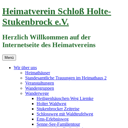
Zum
Heimatverein Schloß Holte-
Inhalt
springen
Stukenbrock e.V.
Herzlich Willkommen auf der
Internetseite des Heimatvereins
Menü
Wir über uns
Heimathäuser
Standesamtliche Trauungen im Heimathaus 2
Veranstaltungen
Wandergruppen
Wanderwege
Heiligenhäuschen-Weg Liemke
Holter Waldweg
Stukenbrocker Zeitreise
Schlossweg mit Waldteufelweg
Ems-Erlebnisweg
Senne-See-Familientour