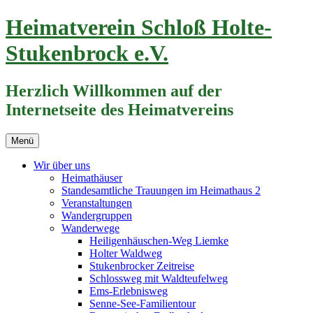
Zum
Heimatverein Schloß Holte-
Inhalt
springen
Stukenbrock e.V.
Herzlich Willkommen auf der
Internetseite des Heimatvereins
Menü
Wir über uns
Heimathäuser
Standesamtliche Trauungen im Heimathaus 2
Veranstaltungen
Wandergruppen
Wanderwege
Heiligenhäuschen-Weg Liemke
Holter Waldweg
Stukenbrocker Zeitreise
Schlossweg mit Waldteufelweg
Ems-Erlebnisweg
Senne-See-Familientour