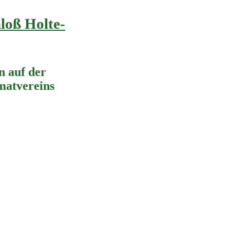
loß Holte-
 auf der
imatvereins