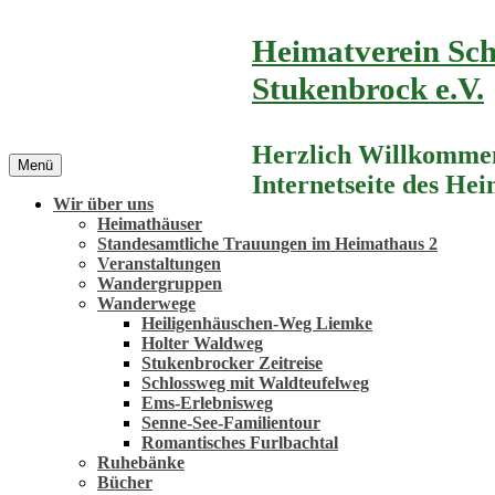
Zum
Heimatverein Sch
Inhalt
springen
Stukenbrock e.V.
Herzlich Willkommen
Menü
Internetseite des He
Wir über uns
Heimathäuser
Standesamtliche Trauungen im Heimathaus 2
Veranstaltungen
Wandergruppen
Wanderwege
Heiligenhäuschen-Weg Liemke
Holter Waldweg
Stukenbrocker Zeitreise
Schlossweg mit Waldteufelweg
Ems-Erlebnisweg
Senne-See-Familientour
Romantisches Furlbachtal
Ruhebänke
Bücher