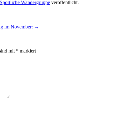
Sportliche Wandergruppe
veröffentlicht.
ng im November:
→
sind mit
*
markiert