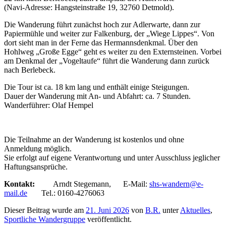
(Navi-Adresse: Hangsteinstraße 19, 32760 Detmold).
Die Wanderung führt zunächst hoch zur Adlerwarte, dann zur
Papiermühle und weiter zur Falkenburg, der „Wiege Lippes“. Von
dort sieht man in der Ferne das Hermannsdenkmal. Über den
Hohlweg „Große Egge“ geht es weiter zu den Externsteinen. Vorbei
am Denkmal der „Vogeltaufe“ führt die Wanderung dann zurück
nach Berlebeck.
Die Tour ist ca. 18 km lang und enthält einige Steigungen.
Dauer der Wanderung mit An- und Abfahrt: ca. 7 Stunden.
Wanderführer: Olaf Hempel
Die Teilnahme an der Wanderung ist kostenlos und ohne
Anmeldung möglich.
Sie erfolgt auf eigene Verantwortung und unter Ausschluss jeglicher
Haftungsansprüche.
Kontakt:
Arndt Stegemann, E-Mail:
shs-wandern@e-
mail.de
Tel.: 0160-4276063
Dieser Beitrag wurde am
21. Juni 2026
von
B.R.
unter
Aktuelles
,
Sportliche Wandergruppe
veröffentlicht.