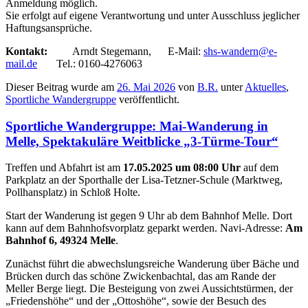
Anmeldung möglich.
Sie erfolgt auf eigene Verantwortung und unter Ausschluss jeglicher
Haftungsansprüche.
Kontakt:
Arndt Stegemann, E-Mail:
shs-wandern@e-
mail.de
Tel.: 0160-4276063
Dieser Beitrag wurde am
26. Mai 2026
von
B.R.
unter
Aktuelles
,
Sportliche Wandergruppe
veröffentlicht.
Sportliche Wandergruppe: Mai-Wanderung in
Melle, Spektakuläre Weitblicke „3-Türme-Tour“
Treffen und Abfahrt ist am
17.05.2025 um 08:00 Uhr
auf dem
Parkplatz an der Sporthalle der Lisa-Tetzner-Schule (Marktweg,
Pollhansplatz) in Schloß Holte.
Start der Wanderung ist gegen 9 Uhr ab dem Bahnhof Melle. Dort
kann auf dem Bahnhofsvorplatz geparkt werden. Navi-Adresse:
Am
Bahnhof 6, 49324 Melle
.
Zunächst führt die abwechslungsreiche Wanderung über Bäche und
Brücken durch das schöne Zwickenbachtal, das am Rande der
Meller Berge liegt. Die Besteigung von zwei Aussichtstürmen, der
„Friedenshöhe“ und der „Ottoshöhe“, sowie der Besuch des