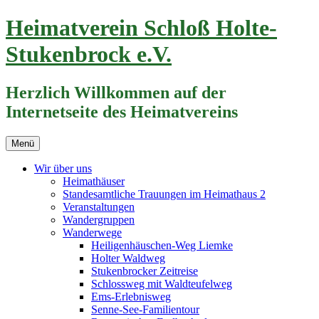
Zum
Heimatverein Schloß Holte-
Inhalt
springen
Stukenbrock e.V.
Herzlich Willkommen auf der
Internetseite des Heimatvereins
Menü
Wir über uns
Heimathäuser
Standesamtliche Trauungen im Heimathaus 2
Veranstaltungen
Wandergruppen
Wanderwege
Heiligenhäuschen-Weg Liemke
Holter Waldweg
Stukenbrocker Zeitreise
Schlossweg mit Waldteufelweg
Ems-Erlebnisweg
Senne-See-Familientour