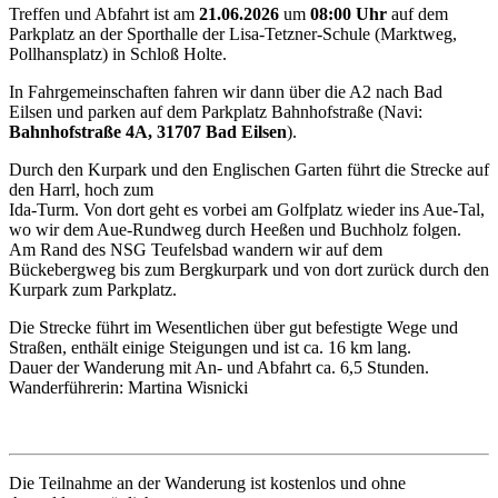
Treffen und Abfahrt ist am
21.06.2026
um
08:00 Uhr
auf dem
Parkplatz an der Sporthalle der Lisa-Tetzner-Schule (Marktweg,
Pollhansplatz) in Schloß Holte.
In Fahrgemeinschaften fahren wir dann über die A2 nach Bad
Eilsen und parken auf dem Parkplatz Bahnhofstraße (Navi:
Bahnhofstraße 4A, 31707 Bad Eilsen
).
Durch den Kurpark und den Englischen Garten führt die Strecke auf
den Harrl, hoch zum
Ida-Turm. Von dort geht es vorbei am Golfplatz wieder ins Aue-Tal,
wo wir dem Aue-Rundweg durch Heeßen und Buchholz folgen.
Am Rand des NSG Teufelsbad wandern wir auf dem
Bückebergweg bis zum Bergkurpark und von dort zurück durch den
Kurpark zum Parkplatz.
Die Strecke führt im Wesentlichen über gut befestigte Wege und
Straßen, enthält einige Steigungen und ist ca. 16 km lang.
Dauer der Wanderung mit An- und Abfahrt ca. 6,5 Stunden.
Wanderführerin: Martina Wisnicki
Die Teilnahme an der Wanderung ist kostenlos und ohne