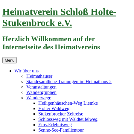
Zum
Heimatverein Schloß Holte-
Inhalt
springen
Stukenbrock e.V.
Herzlich Willkommen auf der
Internetseite des Heimatvereins
Menü
Wir über uns
Heimathäuser
Standesamtliche Trauungen im Heimathaus 2
Veranstaltungen
Wandergruppen
Wanderwege
Heiligenhäuschen-Weg Liemke
Holter Waldweg
Stukenbrocker Zeitreise
Schlossweg mit Waldteufelweg
Ems-Erlebnisweg
Senne-See-Familientour