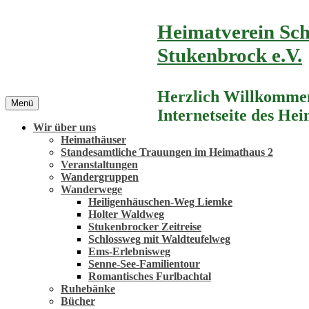
Zum
Heimatverein Sch
Inhalt
springen
Stukenbrock e.V.
Herzlich Willkommen
Menü
Internetseite des He
Wir über uns
Heimathäuser
Standesamtliche Trauungen im Heimathaus 2
Veranstaltungen
Wandergruppen
Wanderwege
Heiligenhäuschen-Weg Liemke
Holter Waldweg
Stukenbrocker Zeitreise
Schlossweg mit Waldteufelweg
Ems-Erlebnisweg
Senne-See-Familientour
Romantisches Furlbachtal
Ruhebänke
Bücher