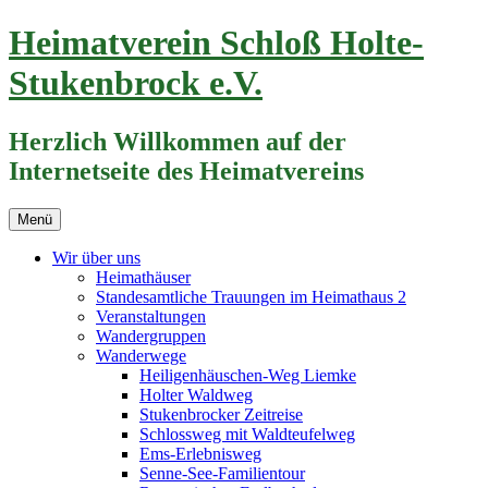
Zum
Heimatverein Schloß Holte-
Inhalt
springen
Stukenbrock e.V.
Herzlich Willkommen auf der
Internetseite des Heimatvereins
Menü
Wir über uns
Heimathäuser
Standesamtliche Trauungen im Heimathaus 2
Veranstaltungen
Wandergruppen
Wanderwege
Heiligenhäuschen-Weg Liemke
Holter Waldweg
Stukenbrocker Zeitreise
Schlossweg mit Waldteufelweg
Ems-Erlebnisweg
Senne-See-Familientour