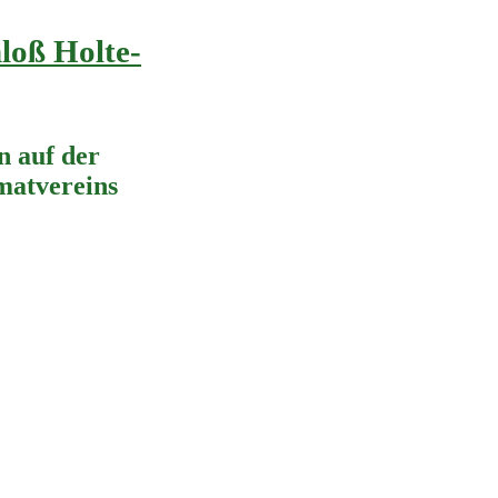
loß Holte-
 auf der
imatvereins