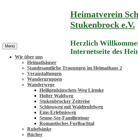
Zum
Heimatverein Sch
Inhalt
springen
Stukenbrock e.V.
Herzlich Willkommen
Menü
Internetseite des He
Wir über uns
Heimathäuser
Standesamtliche Trauungen im Heimathaus 2
Veranstaltungen
Wandergruppen
Wanderwege
Heiligenhäuschen-Weg Liemke
Holter Waldweg
Stukenbrocker Zeitreise
Schlossweg mit Waldteufelweg
Ems-Erlebnisweg
Senne-See-Familientour
Romantisches Furlbachtal
Ruhebänke
Bücher