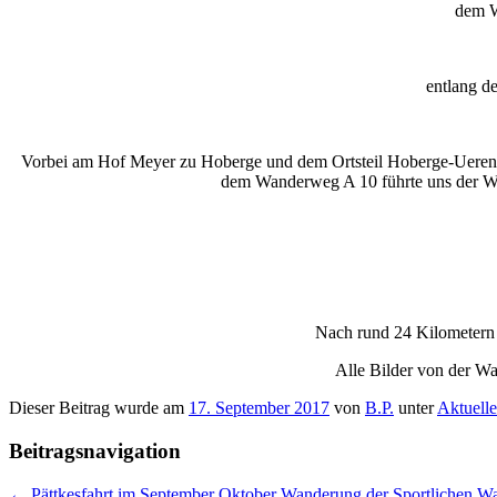
dem W
entlang d
Vorbei am Hof Meyer zu Hoberge und dem Ortsteil Hoberge-Uerentr
dem Wanderweg A 10 führte uns der We
Nach rund 24 Kilometern 
Alle Bilder von der 
Dieser Beitrag wurde am
17. September 2017
von
B.P.
unter
Aktuelle
Beitragsnavigation
←
Pättkesfahrt im September
Oktober Wanderung der Sportlichen W