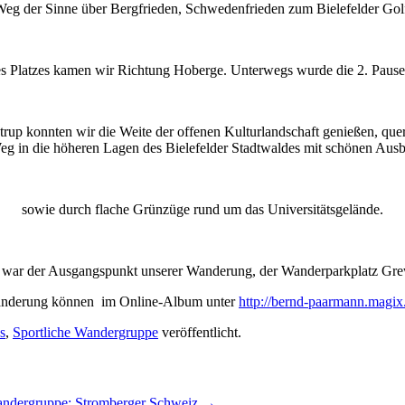
eg der Sinne über Bergfrieden, Schwedenfrieden zum Bielefelder Golf
es Platzes kamen wir Richtung Hoberge. Unterwegs wurde die 2. Pause 
up konnten wir die Weite der offenen Kulturlandschaft genießen, que
g in die höheren Lagen des Bielefelder Stadtwaldes mit schönen Ausb
sowie durch flache Grünzüge rund um das Universitätsgelände.
war der Ausgangspunkt unserer Wanderung, der Wanderparkplatz Grew
Wanderung können im Online-Album unter
http://bernd-paarmann.magix
s
,
Sportliche Wandergruppe
veröffentlicht.
andergruppe: Stromberger Schweiz
→