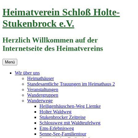
Zum
Heimatverein Schloß Holte-
Inhalt
springen
Stukenbrock e.V.
Herzlich Willkommen auf der
Internetseite des Heimatvereins
Menü
Wir über uns
Heimathäuser
Standesamtliche Trauungen im Heimathaus 2
Veranstaltungen
Wandergruppen
Wanderwege
Heiligenhäuschen-Weg Liemke
Holter Waldweg
Stukenbrocker Zeitreise
Schlossweg mit Waldteufelweg
Ems-Erlebnisweg
Senne-See-Familientour