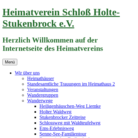
Zum
Heimatverein Schloß Holte-
Inhalt
springen
Stukenbrock e.V.
Herzlich Willkommen auf der
Internetseite des Heimatvereins
Menü
Wir über uns
Heimathäuser
Standesamtliche Trauungen im Heimathaus 2
Veranstaltungen
Wandergruppen
Wanderwege
Heiligenhäuschen-Weg Liemke
Holter Waldweg
Stukenbrocker Zeitreise
Schlossweg mit Waldteufelweg
Ems-Erlebnisweg
Senne-See-Familientour