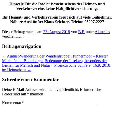
Hinweis:
Für die Radler besteht seitens des Heimat- und
Verkehrsvereins keine Haftpflichtversicherung.
Ihr Heimat- und Verkehrsverein freut sich auf viele Teilnehmer.
Nähere Auskünfte: Klaus Seichter, Telefon 05207-222
7
Dieser Beitrag wurde am
23. August 2018
von
B.P.
unter
Aktuelles
veröffentlicht.
Beitragsnavigation
←
August-Wanderung der Wandergruppe: Hühnermoor – Kloster
Marienfeld – Boomberge.
Bedeutung der Insekten, besonders der
Bienen für Mensch und Natur – Projektwoche vom 9.9.-16.9. 2018
im Heimathaus
→
Schreibe einen Kommentar
Deine E-Mail-Adresse wird nicht veröffentlicht.
Erforderliche
Felder sind mit
*
markiert
Kommentar
*