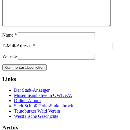
Name
*
E-Mail-Adresse
*
Website
Links
Der Stadt-Anzeiger
Museumsinitiative in OWL e.V.
Online-Album
Stadt Schloß Holte-Stukenbrock
Teutoburger Wald Verein
Westfälische Geschichte
Archiv