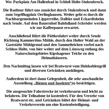
Wo: Parkplatz Am Hallenbad in Schloß Holte-Stukenbrock.
Die Radtour führt uns zunächst durch Stukenbrock und dann
zum Segelflugplatz Oerlinghausen. Weiter geht es durch die
Nachbargemeinden Lipperreihe, Dalbke und Eckardtsheim
nach Sende. Auf dem Bauernhof Balsfulland-Schröder werden
wir zur Kaffeepause erwartet.
Anschließend führt die Pättkesfahrt weiter durch Sende
Richtung Kammertöns Mühle, durch den Holter Wald an der
Gaststätte Mühlgrund und den Sammelteichen vorbei nach
Schloss Holte, von hier weiter auf dem Lönsweg entlang des
Naturschutzgebietes Kipshagener Teiche zu den
Heimathäusern.
Den Nachmittag lassen wir bei Bratwurst vom Holzkohlengrill
und diversen Getränken ausklingen.
Außerdem ist dort dann Gelegenheit, die sehr anschauliche
Ausstellung „
Bienen und Insekten“
zu besichtigen.
Die ausgesuchte Fahrstrecke ist verkehrsarm und leicht zu
befahren. Die Teilnahme ist kostenfrei. Für den Verzehr von
Bratwurst etc. und Getränken bittet der Heimat- und
Verkehrsverein um eine Kostenbeteiligung.