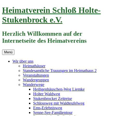
Zum
Heimatverein Schloß Holte-
Inhalt
springen
Stukenbrock e.V.
Herzlich Willkommen auf der
Internetseite des Heimatvereins
Menü
Wir über uns
Heimathäuser
Standesamtliche Trauungen im Heimathaus 2
Veranstaltungen
Wandergruppen
Wanderwege
Heiligenhäuschen-Weg Liemke
Holter Waldweg
Stukenbrocker Zeitreise
Schlossweg mit Waldteufelweg
Ems-Erlebnisweg
Senne-See-Familientour