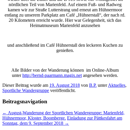
nördlichen Teil von Marienfeld. Auf einem Fuß- und Radweg
kamen wir zur Straße Lutterstrang und erneut am Hühnermoor
entlang zu unserem Parkplatz am Café „Hühnerstall“, der nach rd.
20 Kilometern erreicht wurde. Hier war Gelegenheit, sich das
Heimatmuseum Marienfeld anzusehen
und anschließend im Café Hühnerstall den leckeren Kuchen zu
genießen.
Alle Bilder von der Wanderung können im Online-Album
unter
http://bernd-paarmann.magix.net
angesehen werden.
Dieser Beitrag wurde am
19. August 2018
von
B.P.
unter
Aktuelles
,
Sportliche Wandergruppe
veröffentlicht.
Beitragsnavigation
←
August-Wanderung der Sportlichen Wandergruppe: Marienfeld,
Hühnermoor, Kloster, Boomberge.
Einladung zur Pättkesfahrt am
Sonntag, dem 9. September 2018
→