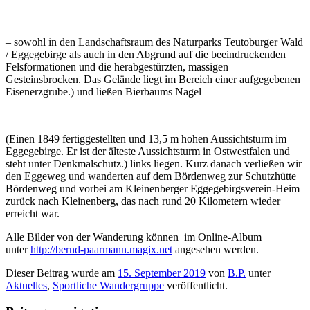
– sowohl in den Landschaftsraum des Naturparks Teutoburger Wald
/ Eggegebirge als auch in den Abgrund auf die beeindruckenden
Felsformationen und die herabgestürzten, massigen
Gesteinsbrocken. Das Gelände liegt im Bereich einer aufgegebenen
Eisenerzgrube.) und ließen Bierbaums Nagel
(Einen 1849 fertiggestellten und 13,5 m hohen Aussichtsturm im
Eggegebirge. Er ist der älteste Aussichtsturm in Ostwestfalen und
steht unter Denkmalschutz.) links liegen. Kurz danach verließen wir
den Eggeweg und wanderten auf dem Bördenweg zur Schutzhütte
Bördenweg und vorbei am Kleinenberger Eggegebirgsverein-Heim
zurück nach Kleinenberg, das nach rund 20 Kilometern wieder
erreicht war.
Alle Bilder von der Wanderung können im Online-Album
unter
http://bernd-paarmann.magix.net
angesehen werden.
Dieser Beitrag wurde am
15. September 2019
von
B.P.
unter
Aktuelles
,
Sportliche Wandergruppe
veröffentlicht.