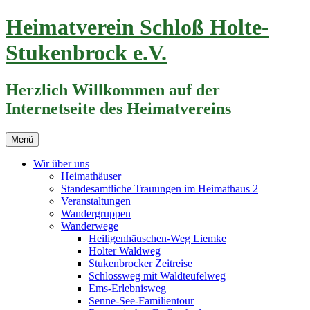
Zum
Heimatverein Schloß Holte-
Inhalt
springen
Stukenbrock e.V.
Herzlich Willkommen auf der
Internetseite des Heimatvereins
Menü
Wir über uns
Heimathäuser
Standesamtliche Trauungen im Heimathaus 2
Veranstaltungen
Wandergruppen
Wanderwege
Heiligenhäuschen-Weg Liemke
Holter Waldweg
Stukenbrocker Zeitreise
Schlossweg mit Waldteufelweg
Ems-Erlebnisweg
Senne-See-Familientour