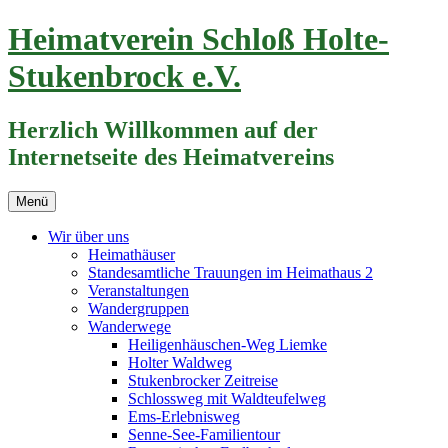
Zum
Heimatverein Schloß Holte-
Inhalt
springen
Stukenbrock e.V.
Herzlich Willkommen auf der
Internetseite des Heimatvereins
Menü
Wir über uns
Heimathäuser
Standesamtliche Trauungen im Heimathaus 2
Veranstaltungen
Wandergruppen
Wanderwege
Heiligenhäuschen-Weg Liemke
Holter Waldweg
Stukenbrocker Zeitreise
Schlossweg mit Waldteufelweg
Ems-Erlebnisweg
Senne-See-Familientour