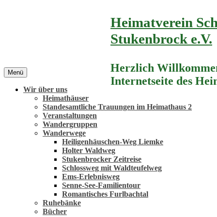
Zum
Heimatverein Sch
Inhalt
springen
Stukenbrock e.V.
Herzlich Willkommen
Menü
Internetseite des He
Wir über uns
Heimathäuser
Standesamtliche Trauungen im Heimathaus 2
Veranstaltungen
Wandergruppen
Wanderwege
Heiligenhäuschen-Weg Liemke
Holter Waldweg
Stukenbrocker Zeitreise
Schlossweg mit Waldteufelweg
Ems-Erlebnisweg
Senne-See-Familientour
Romantisches Furlbachtal
Ruhebänke
Bücher