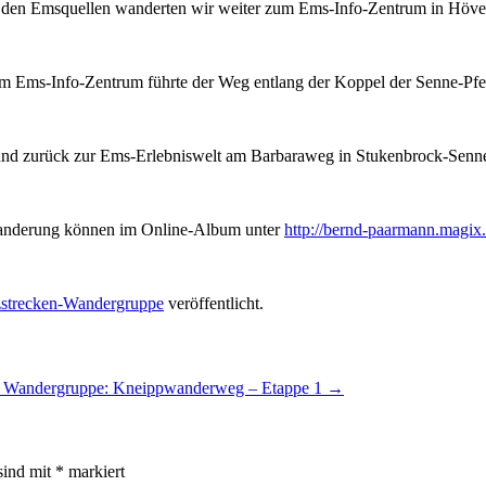
den Emsquellen wanderten wir weiter zum Ems-Info-Zentrum in Höve
m Ems-Info-Zentrum führte der Weg entlang der Koppel der Senne-Pfe
nd zurück zur Ems-Erlebniswelt am Barbaraweg in Stukenbrock-Senn
Wanderung können im Online-Album unter
http://bernd-paarmann.magix.
strecken-Wandergruppe
veröffentlicht.
e Wandergruppe: Kneippwanderweg – Etappe 1
→
sind mit
*
markiert