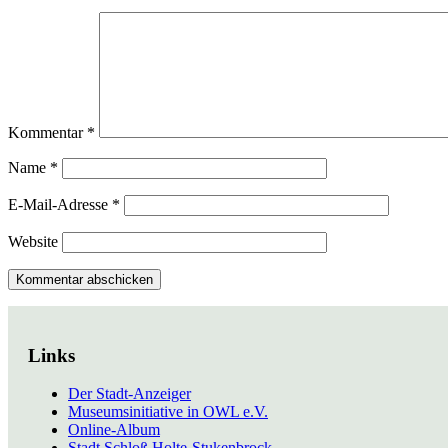
Kommentar
*
Name
*
E-Mail-Adresse
*
Website
Links
Der Stadt-Anzeiger
Museumsinitiative in OWL e.V.
Online-Album
Stadt Schloß Holte-Stukenbrock