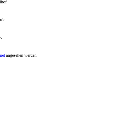
lhof.
rde
e.
net
angesehen werden.