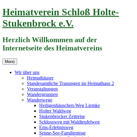
Zum
Heimatverein Schloß Holte-
Inhalt
springen
Stukenbrock e.V.
Herzlich Willkommen auf der
Internetseite des Heimatvereins
Menü
Wir über uns
Heimathäuser
Standesamtliche Trauungen im Heimathaus 2
Veranstaltungen
Wandergruppen
Wanderwege
Heiligenhäuschen-Weg Liemke
Holter Waldweg
Stukenbrocker Zeitreise
Schlossweg mit Waldteufelweg
Ems-Erlebnisweg
Senne-See-Familientour