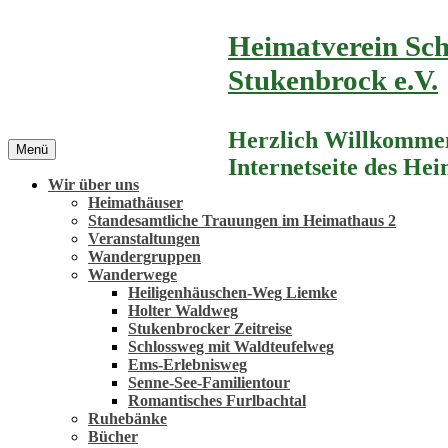
Zum
Heimatverein Sch
Inhalt
springen
Stukenbrock e.V.
Herzlich Willkommen
Menü
Internetseite des He
Wir über uns
Heimathäuser
Standesamtliche Trauungen im Heimathaus 2
Veranstaltungen
Wandergruppen
Wanderwege
Heiligenhäuschen-Weg Liemke
Holter Waldweg
Stukenbrocker Zeitreise
Schlossweg mit Waldteufelweg
Ems-Erlebnisweg
Senne-See-Familientour
Romantisches Furlbachtal
Ruhebänke
Bücher