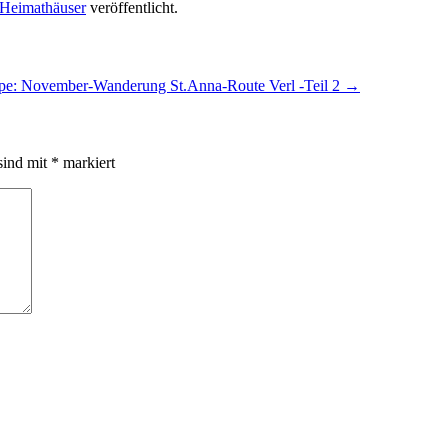
Heimathäuser
veröffentlicht.
pe: November-Wanderung St.Anna-Route Verl -Teil 2
→
sind mit
*
markiert