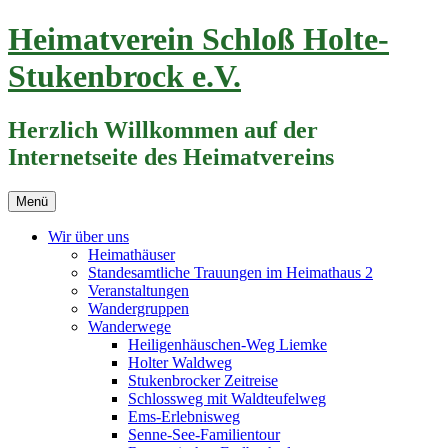
Zum
Heimatverein Schloß Holte-
Inhalt
springen
Stukenbrock e.V.
Herzlich Willkommen auf der
Internetseite des Heimatvereins
Menü
Wir über uns
Heimathäuser
Standesamtliche Trauungen im Heimathaus 2
Veranstaltungen
Wandergruppen
Wanderwege
Heiligenhäuschen-Weg Liemke
Holter Waldweg
Stukenbrocker Zeitreise
Schlossweg mit Waldteufelweg
Ems-Erlebnisweg
Senne-See-Familientour