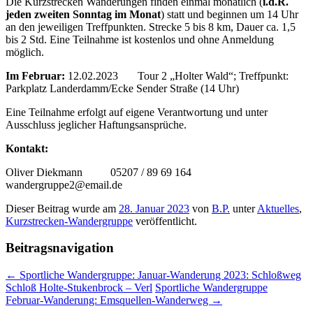
Die Kurzstrecken Wanderungen finden einmal monatlich (
i.d.R.
jeden zweiten Sonntag im Monat
) statt und beginnen um 14 Uhr
an den jeweiligen Treffpunkten. Strecke 5 bis 8 km, Dauer ca. 1,5
bis 2 Std. Eine Teilnahme ist kostenlos und ohne Anmeldung
möglich.
Im Februar:
12.02.2023 Tour 2 „Holter Wald“; Treffpunkt:
Parkplatz Landerdamm/Ecke Sender Straße (14 Uhr)
Eine Teilnahme erfolgt auf eigene Verantwortung und unter
Ausschluss jeglicher Haftungsansprüche.
Kontakt:
Oliver Diekmann 05207 / 89 69 164
wandergruppe2@email.de
Dieser Beitrag wurde am
28. Januar 2023
von
B.P.
unter
Aktuelles
,
Kurzstrecken-Wandergruppe
veröffentlicht.
Beitragsnavigation
←
Sportliche Wandergruppe: Januar-Wanderung 2023: Schloßweg
Schloß Holte-Stukenbrock – Verl
Sportliche Wandergruppe
Februar-Wanderung: Emsquellen-Wanderweg
→