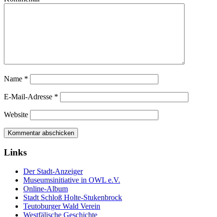
Name
*
E-Mail-Adresse
*
Website
Links
Der Stadt-Anzeiger
Museumsinitiative in OWL e.V.
Online-Album
Stadt Schloß Holte-Stukenbrock
Teutoburger Wald Verein
Westfälische Geschichte