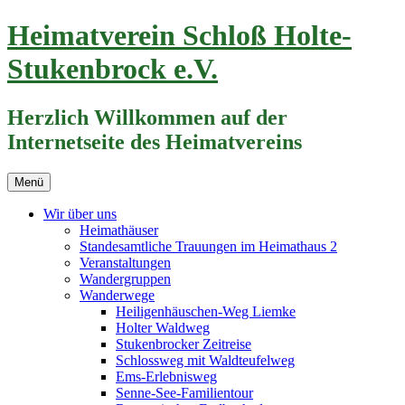
Zum
Heimatverein Schloß Holte-
Inhalt
springen
Stukenbrock e.V.
Herzlich Willkommen auf der
Internetseite des Heimatvereins
Menü
Wir über uns
Heimathäuser
Standesamtliche Trauungen im Heimathaus 2
Veranstaltungen
Wandergruppen
Wanderwege
Heiligenhäuschen-Weg Liemke
Holter Waldweg
Stukenbrocker Zeitreise
Schlossweg mit Waldteufelweg
Ems-Erlebnisweg
Senne-See-Familientour