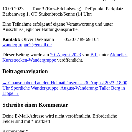
10.09.2023 Tour 3 (Ems-Erlebnisweg); Treffpunkt: Parkplatz
Barbaraweg 1, OT Stukenbrock/Senne (14 Uhr)
Eine Teilnahme erfolgt auf eigene Verantwortung und unter
Ausschluss jeglicher Haftungsansprüche.
Kontakt:
Oliver Diekmann 05207 / 89 69 164
wandergruppe2@email.de
Dieser Beitrag wurde am
20. August 2023
von
B.P.
unter
Aktuelles
,
Kurzstrecken-Wandergruppe
veröffentlicht.
Beitragsnavigation
←
Chansonabend an den Heimathäusern – 26. August 2023, 18:00
Uhr
Sportliche Wandergruppe: August-Wanderung: Taller Berg in
Lippe
→
Schreibe einen Kommentar
Deine E-Mail-Adresse wird nicht veröffentlicht.
Erforderliche
Felder sind mit
*
markiert
Kommentar
*