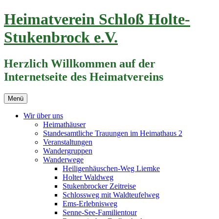
Zum
Heimatverein Schloß Holte-
Inhalt
springen
Stukenbrock e.V.
Herzlich Willkommen auf der
Internetseite des Heimatvereins
Menü
Wir über uns
Heimathäuser
Standesamtliche Trauungen im Heimathaus 2
Veranstaltungen
Wandergruppen
Wanderwege
Heiligenhäuschen-Weg Liemke
Holter Waldweg
Stukenbrocker Zeitreise
Schlossweg mit Waldteufelweg
Ems-Erlebnisweg
Senne-See-Familientour