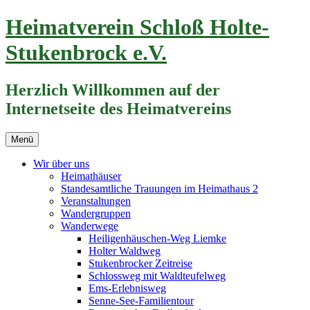
Zum
Heimatverein Schloß Holte-
Inhalt
springen
Stukenbrock e.V.
Herzlich Willkommen auf der
Internetseite des Heimatvereins
Menü
Wir über uns
Heimathäuser
Standesamtliche Trauungen im Heimathaus 2
Veranstaltungen
Wandergruppen
Wanderwege
Heiligenhäuschen-Weg Liemke
Holter Waldweg
Stukenbrocker Zeitreise
Schlossweg mit Waldteufelweg
Ems-Erlebnisweg
Senne-See-Familientour