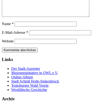
Name
*
E-Mail-Adresse
*
Website
Links
Der Stadt-Anzeiger
Museumsinitiative in OWL e.V.
Online-Album
Stadt Schloß Holte-Stukenbrock
Teutoburger Wald Verein
Westfälische Geschichte
Archiv