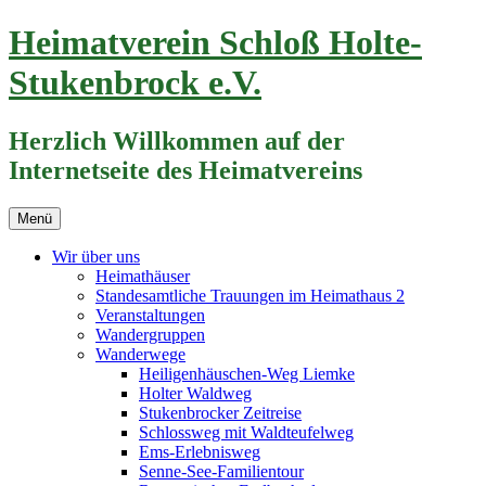
Zum
Heimatverein Schloß Holte-
Inhalt
springen
Stukenbrock e.V.
Herzlich Willkommen auf der
Internetseite des Heimatvereins
Menü
Wir über uns
Heimathäuser
Standesamtliche Trauungen im Heimathaus 2
Veranstaltungen
Wandergruppen
Wanderwege
Heiligenhäuschen-Weg Liemke
Holter Waldweg
Stukenbrocker Zeitreise
Schlossweg mit Waldteufelweg
Ems-Erlebnisweg
Senne-See-Familientour