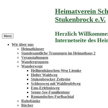
Zum
Heimatverein Sch
Inhalt
springen
Stukenbrock e.V.
Herzlich Willkommen
Menü
Internetseite des He
Wir über uns
Heimathäuser
Standesamtliche Trauungen im Heimathaus 2
Veranstaltungen
Wandergruppen
Wanderwege
Heiligenhäuschen-Weg Liemke
Holter Waldweg
Stukenbrocker Zeitreise
Schlossweg mit Waldteufelweg
Ems-Erlebnisweg
Senne-See-Familientour
Romantisches Furlbachtal
Ruhebänke
Bücher