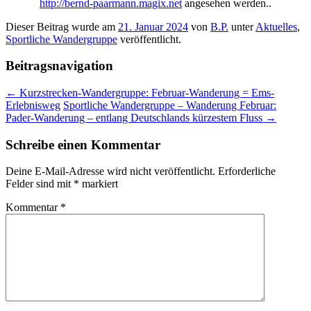
http://bernd-paarmann.magix.net
angesehen werden..
Dieser Beitrag wurde am
21. Januar 2024
von
B.P.
unter
Aktuelles
,
Sportliche Wandergruppe
veröffentlicht.
Beitragsnavigation
←
Kurzstrecken-Wandergruppe: Februar-Wanderung = Ems-
Erlebnisweg
Sportliche Wandergruppe – Wanderung Februar:
Pader-Wanderung – entlang Deutschlands kürzestem Fluss
→
Schreibe einen Kommentar
Deine E-Mail-Adresse wird nicht veröffentlicht.
Erforderliche
Felder sind mit
*
markiert
Kommentar
*