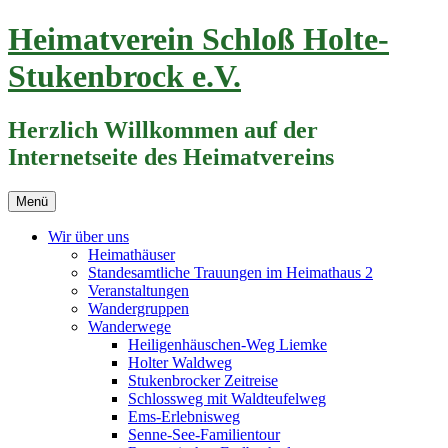
Zum
Heimatverein Schloß Holte-
Inhalt
springen
Stukenbrock e.V.
Herzlich Willkommen auf der
Internetseite des Heimatvereins
Menü
Wir über uns
Heimathäuser
Standesamtliche Trauungen im Heimathaus 2
Veranstaltungen
Wandergruppen
Wanderwege
Heiligenhäuschen-Weg Liemke
Holter Waldweg
Stukenbrocker Zeitreise
Schlossweg mit Waldteufelweg
Ems-Erlebnisweg
Senne-See-Familientour