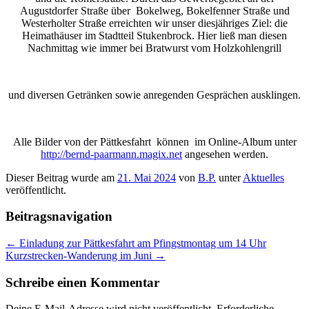
Augustdorfer Straße über
Bokelweg, Bokelfenner Straße und
Westerholter Straße erreichten wir unser diesjähriges Ziel: die
Heimathäuser im Stadtteil Stukenbrock. Hier ließ man diesen
Nachmittag wie immer bei Bratwurst vom Holzkohlengrill
und diversen Getränken sowie anregenden Gesprächen ausklingen.
Alle Bilder von der Pättkesfahrt können im Online-Album unter
http://bernd-paarmann.magix.net
angesehen werden.
Dieser Beitrag wurde am
21. Mai 2024
von
B.P.
unter
Aktuelles
veröffentlicht.
Beitragsnavigation
←
Einladung zur Pättkesfahrt am Pfingstmontag um 14 Uhr
Kurzstrecken-Wanderung im Juni
→
Schreibe einen Kommentar
Deine E-Mail-Adresse wird nicht veröffentlicht.
Erforderliche