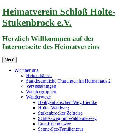
Zum
Heimatverein Schloß Holte-
Inhalt
springen
Stukenbrock e.V.
Herzlich Willkommen auf der
Internetseite des Heimatvereins
Menü
Wir über uns
Heimathäuser
Standesamtliche Trauungen im Heimathaus 2
Veranstaltungen
Wandergruppen
Wanderwege
Heiligenhäuschen-Weg Liemke
Holter Waldweg
Stukenbrocker Zeitreise
Schlossweg mit Waldteufelweg
Ems-Erlebnisweg
Senne-See-Familientour