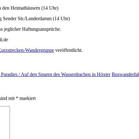
an den Heimathäusern (14 Uhr)
ng Sender Str./Landerdamm (14 Uhr)
s jeglicher Haftungsansprüche.
l.de
urzstrecken-Wandergruppe
veröffentlicht.
aradies / Auf den Spuren des Wasserdrachen in Höxter
Buswanderfah
sind mit
*
markiert