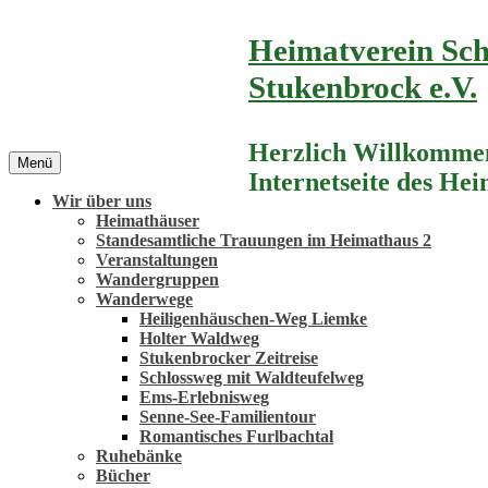
Zum
Heimatverein Sch
Inhalt
springen
Stukenbrock e.V.
Herzlich Willkommen
Menü
Internetseite des He
Wir über uns
Heimathäuser
Standesamtliche Trauungen im Heimathaus 2
Veranstaltungen
Wandergruppen
Wanderwege
Heiligenhäuschen-Weg Liemke
Holter Waldweg
Stukenbrocker Zeitreise
Schlossweg mit Waldteufelweg
Ems-Erlebnisweg
Senne-See-Familientour
Romantisches Furlbachtal
Ruhebänke
Bücher