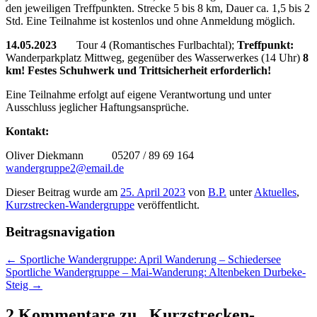
den jeweiligen Treffpunkten. Strecke 5 bis 8 km, Dauer ca. 1,5 bis 2
Std. Eine Teilnahme ist kostenlos und ohne Anmeldung möglich.
14.05.2023
Tour 4 (Romantisches Furlbachtal);
Treffpunkt:
Wanderparkplatz Mittweg, gegenüber des Wasserwerkes (14 Uhr)
8
km! Festes Schuhwerk und Trittsicherheit erforderlich!
Eine Teilnahme erfolgt auf eigene Verantwortung und unter
Ausschluss jeglicher Haftungsansprüche.
Kontakt:
Oliver Diekmann 05207 / 89 69 164
wandergruppe2@email.de
Dieser Beitrag wurde am
25. April 2023
von
B.P.
unter
Aktuelles
,
Kurzstrecken-Wandergruppe
veröffentlicht.
Beitragsnavigation
←
Sportliche Wandergruppe: April Wanderung – Schiedersee
Sportliche Wandergruppe – Mai-Wanderung: Altenbeken Durbeke-
Steig
→
2 Kommentare zu „
Kurzstrecken-