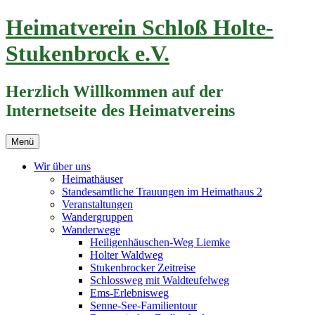
Zum
Heimatverein Schloß Holte-
Inhalt
springen
Stukenbrock e.V.
Herzlich Willkommen auf der
Internetseite des Heimatvereins
Menü
Wir über uns
Heimathäuser
Standesamtliche Trauungen im Heimathaus 2
Veranstaltungen
Wandergruppen
Wanderwege
Heiligenhäuschen-Weg Liemke
Holter Waldweg
Stukenbrocker Zeitreise
Schlossweg mit Waldteufelweg
Ems-Erlebnisweg
Senne-See-Familientour