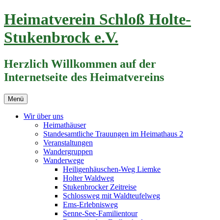
Zum
Heimatverein Schloß Holte-
Inhalt
springen
Stukenbrock e.V.
Herzlich Willkommen auf der
Internetseite des Heimatvereins
Menü
Wir über uns
Heimathäuser
Standesamtliche Trauungen im Heimathaus 2
Veranstaltungen
Wandergruppen
Wanderwege
Heiligenhäuschen-Weg Liemke
Holter Waldweg
Stukenbrocker Zeitreise
Schlossweg mit Waldteufelweg
Ems-Erlebnisweg
Senne-See-Familientour